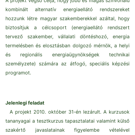
A projekt végső célja, hogy jobb és magas színvonalú
kombinált alternatív energiaellátó rendszereket
hozzunk létre magyar szakemberekkel azáltal, hogy
biztosítjuk a célcsoport (energiaellátó rendszert
tervező szakember, vállalati döntéshozó, energia
termelésben és elosztásban dolgozó mérnök, a helyi
és regionális energiaügynökségek technikai
személyzete) számára az átfogó, speciális képzési
programot.
Jelenlegi feladat
A projekt 2010. október 31-én lezárult. A kurzusok
tananyagai a tesztkurzus tapasztalatai valamint külső
szakértő javaslatainak figyelembe vételével