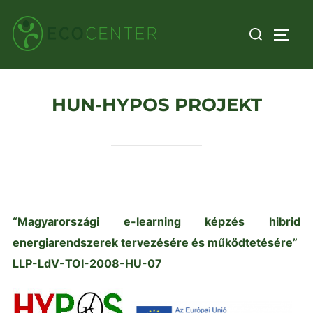
Skip
Search
to
TOGG
for:
content
HUN-HYPOS PROJEKT
“Magyarországi e-learning képzés hibrid
energiarendszerek tervezésére és működtetésére”
LLP-LdV-TOI-2008-HU-07