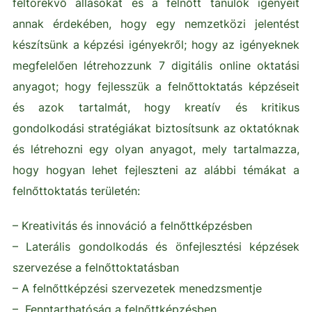
feltörekvő állásokat és a felnőtt tanulók igényeit
annak érdekében, hogy egy nemzetközi jelentést
készítsünk a képzési igényekről; hogy az igényeknek
megfelelően létrehozzunk 7 digitális online oktatási
anyagot; hogy fejlesszük a felnőttoktatás képzéseit
és azok tartalmát, hogy kreatív és kritikus
gondolkodási stratégiákat biztosítsunk az oktatóknak
és létrehozni egy olyan anyagot, mely tartalmazza,
hogy hogyan lehet fejleszteni az alábbi témákat a
felnőttoktatás területén:
– Kreativitás és innováció a felnőttképzésben
– Laterális gondolkodás és önfejlesztési képzések
szervezése a felnőttoktatásban
– A felnőttképzési szervezetek menedzsmentje
– Fenntarthatóság a felnőttképzésben