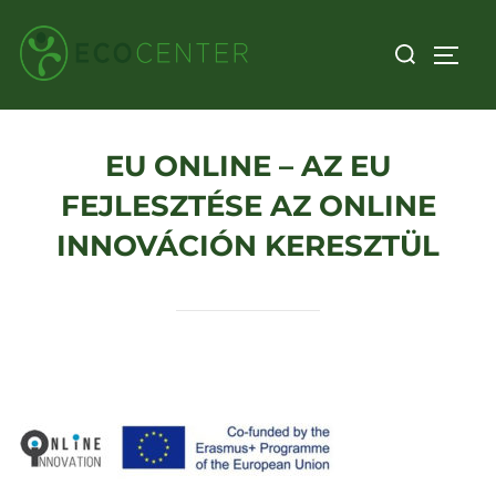
Skip
Search
to
TOGG
for:
content
EU ONLINE – AZ EU
FEJLESZTÉSE AZ ONLINE
INNOVÁCIÓN KERESZTÜL