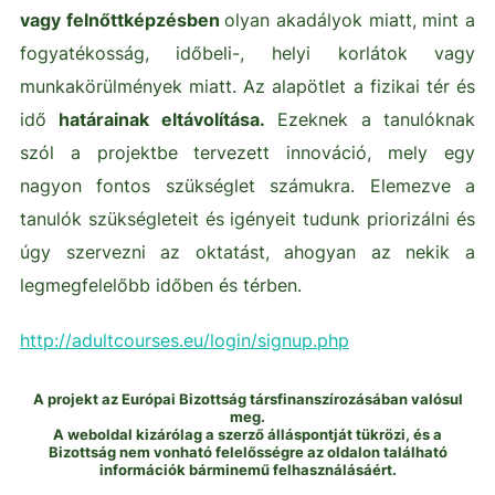
vagy felnőttképzésben
olyan akadályok miatt, mint a
fogyatékosság, időbeli-, helyi korlátok vagy
munkakörülmények miatt. Az alapötlet a fizikai tér és
idő
határainak eltávolítása.
Ezeknek a tanulóknak
szól a projektbe tervezett innováció, mely egy
nagyon fontos szükséglet számukra. Elemezve a
tanulók szükségleteit és igényeit tudunk priorizálni és
úgy szervezni az oktatást, ahogyan az nekik a
legmegfelelőbb időben és térben.
http://adultcourses.eu/login/signup.php
A projekt az Európai Bizottság társfinanszírozásában valósul
meg.
A weboldal kizárólag a szerző álláspontját tükrözi, és a
Bizottság nem vonható felelősségre az oldalon található
információk bárminemű felhasználásáért.