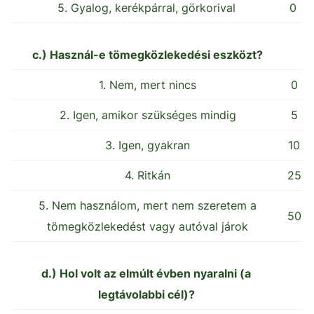
5. Gyalog, kerékpárral, görkorival
0
c.) Használ-e tömegközlekedési eszközt?
1. Nem, mert nincs
0
2. Igen, amikor szükséges mindig
5
3. Igen, gyakran
10
4. Ritkán
25
5. Nem használom, mert nem szeretem a
50
tömegközlekedést vagy autóval járok
d.) Hol volt az elmúlt évben nyaralni (a
legtávolabbi cél)?