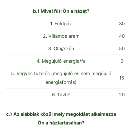
b.) Mivel fűti Ön a házát?
1. Földgáz
30
2. Villamos áram
40
3. Olaj/szén
50
4. Megújuló energia/fa
0
5. Vegyes tüzelés (megújuló és nem megújuló
15
energiaforrás)
6. Távhő
20
c.) Az alábbiak közül mely megoldást alkalmazza
Ön a háztartásában?