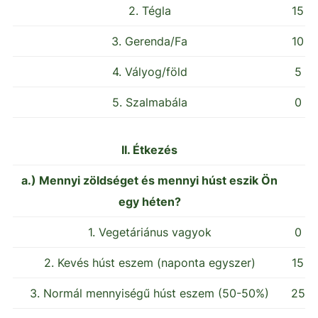
2. Tégla
15
3. Gerenda/Fa
10
4. Vályog/föld
5
5. Szalmabála
0
II. Étkezés
a.) Mennyi zöldséget és mennyi húst eszik Ön
egy héten?
1. Vegetáriánus vagyok
0
2. Kevés húst eszem (naponta egyszer)
15
3. Normál mennyiségű húst eszem (50-50%)
25