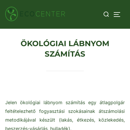
Skip
Search
to
TOGG
for:
content
ÖKOLÓGIAI LÁBNYOM
SZÁMÍTÁS
Jelen ökológiai lábnyom számítás egy átlagpolgár
feltételezhető fogyasztási szokásainak átszámolási
metodikájával készült (lakás, étkezés, közlekedés,
beszerzés-vásárlás, hulladék).