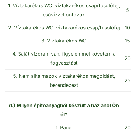
1. Víztakarékos WC, víztakarékos csap/tusolófej,
5
esővízzel öntözök
2. Víztakarékos WC, víztakarékos csap/tusolófej
10
3. Víztakarékos WC
15
4. Saját vízórám van, figyelemmel követem a
20
fogyasztást
5. Nem alkalmazok víztakarékos megoldást,
25
berendezést
d.) Milyen építőanyagból készült a ház ahol Ön
él?
1. Panel
20