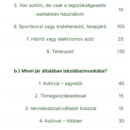
5. Van autóm, de csak a legszükségesebb
10
esetekben használom
6. Sportkocsi vagy kisteherautó, terepjáró
100
7. Hibrid vagy elektromos autó
20
8. Teherautó
130
b.) Mivel jár általában iskolába/munkába?
1. Autóval – egyedül
40
2. Tömegközlekedéssel
15
3. Iskolabusszal/vállalati busszal
10
4. Autóval – többen
30