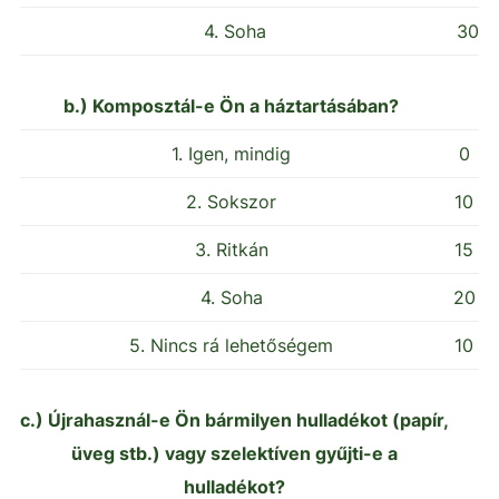
4. Soha
30
b.) Komposztál-e Ön a háztartásában?
1. Igen, mindig
0
2. Sokszor
10
3. Ritkán
15
4. Soha
20
5. Nincs rá lehetőségem
10
c.) Újrahasznál-e Ön bármilyen hulladékot (papír,
üveg stb.) vagy szelektíven gyűjti-e a
hulladékot?