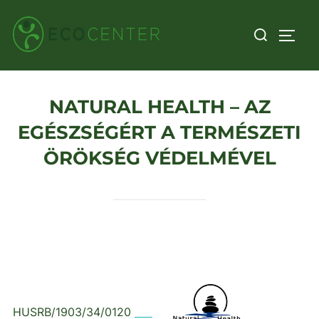
Skip
Search
to
TOGG
for:
content
NATURAL HEALTH – AZ
EGÉSZSÉGÉRT A TERMÉSZETI
ÖRÖKSÉG VÉDELMÉVEL
HUSRB/1903/34/0120