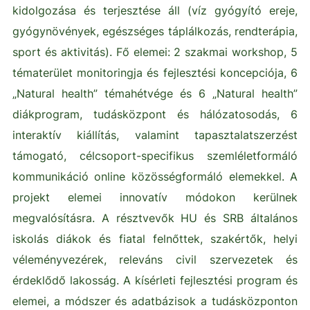
kidolgozása és terjesztése áll (víz gyógyító ereje,
gyógynövények, egészséges táplálkozás, rendterápia,
sport és aktivitás). Fő elemei: 2 szakmai workshop, 5
tématerület monitoringja és fejlesztési koncepciója, 6
„Natural health” témahétvége és 6 „Natural health”
diákprogram, tudásközpont és hálózatosodás, 6
interaktív kiállítás, valamint tapasztalatszerzést
támogató, célcsoport-specifikus szemléletformáló
kommunikáció online közösségformáló elemekkel. A
projekt elemei innovatív módokon kerülnek
megvalósításra. A résztvevők HU és SRB általános
iskolás diákok és fiatal felnőttek, szakértők, helyi
véleményvezérek, releváns civil szervezetek és
érdeklődő lakosság. A kísérleti fejlesztési program és
elemei, a módszer és adatbázisok a tudásközponton