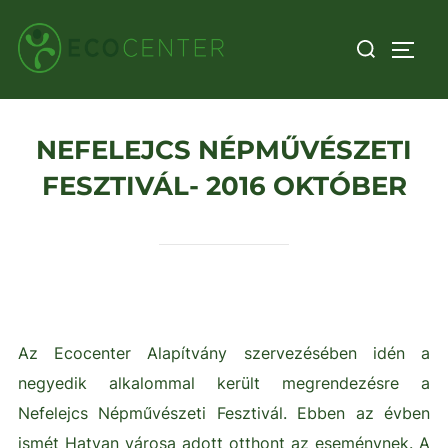
Skip
Search
to
TOGG
for:
content
NEFELEJCS NÉPMŰVÉSZETI
FESZTIVÁL- 2016 OKTÓBER
Az Ecocenter Alapítvány szervezésében idén a
negyedik alkalommal került megrendezésre a
Nefelejcs Népművészeti Fesztivál. Ebben az évben
ismét Hatvan városa adott otthont az eseménynek. A