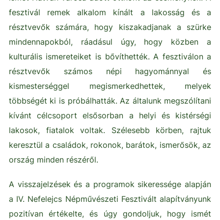
fesztivál remek alkalom kínált a lakosság és a
résztvevők számára, hogy kiszakadjanak a szürke
mindennapokból, ráadásul úgy, hogy közben a
kulturális ismereteiket is bővíthették. A fesztiválon a
résztvevők számos népi hagyománnyal és
kismesterséggel megismerkedhettek, melyek
többségét ki is próbálhatták. Az általunk megszólítani
kívánt célcsoport elsősorban a helyi és kistérségi
lakosok, fiatalok voltak. Szélesebb körben, rajtuk
keresztül a családok, rokonok, barátok, ismerősök, az
ország minden részéről.
A visszajelzések és a programok sikeressége alapján
a IV. Nefelejcs Népművészeti Fesztivált alapítványunk
pozitívan értékelte, és úgy gondoljuk, hogy ismét