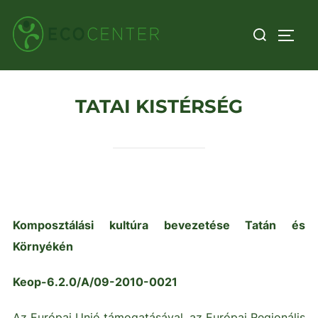
Skip
Search
to
TOGG
for:
content
TATAI KISTÉRSÉG
Komposztálási kultúra bevezetése Tatán és
Környékén
Keop-6.2.0/A/09-2010-0021
Az Európai Unió támogatásával, az Európai Regionális