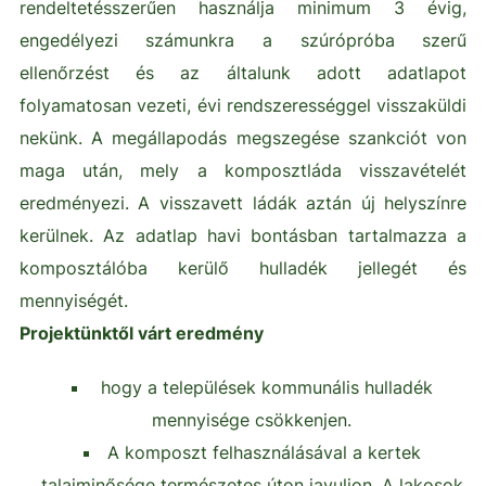
rendeltetésszerűen használja minimum 3 évig,
engedélyezi számunkra a szúrópróba szerű
ellenőrzést és az általunk adott adatlapot
folyamatosan vezeti, évi rendszerességgel visszaküldi
nekünk. A megállapodás megszegése szankciót von
maga után, mely a komposztláda visszavételét
eredményezi. A visszavett ládák aztán új helyszínre
kerülnek. Az adatlap havi bontásban tartalmazza a
komposztálóba kerülő hulladék jellegét és
mennyiségét.
Projektünktől várt eredmény
hogy a települések kommunális hulladék
mennyisége csökkenjen.
A komposzt felhasználásával a kertek
talajminősége természetes úton javuljon. A lakosok