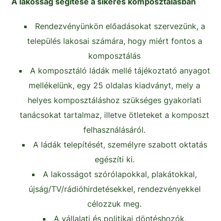
A lakosság segítése a sikeres komposztálásban
Rendezvényünkön előadásokat szervezünk, a
település lakosai számára, hogy miért fontos a
komposztálás
A komposztáló ládák mellé tájékoztató anyagot
mellékelünk, egy 25 oldalas kiadványt, mely a
helyes komposztáláshoz szükséges gyakorlati
tanácsokat tartalmaz, illetve ötleteket a komposzt
felhasználásáról.
A ládák telepítését, személyre szabott oktatás
egészíti ki.
A lakosságot szórólapokkal, plakátokkal,
újság/TV/rádióhirdetésekkel, rendezvényekkel
célozzuk meg.
A vállalati és politikai döntéshozók,