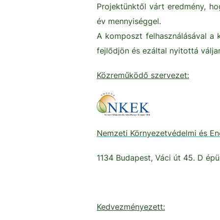
Projektünktől várt eredmény, h
év mennyiséggel.
A komposzt felhasználásával a 
fejlődjön és ezáltal nyitottá vá
Közreműködő szervezet:
Nemzeti Környezetvédelmi és Ene
1134 Budapest, Váci út 45. D épü
Kedvezményezett: