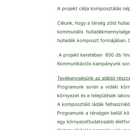
A projekt célja komposztálás nép
Célunk, hogy a térség zöld hull
kommunális hulladékmennyisége,
hulladék komposzt formájában. C
A projekt keretében 600 db 1mx
Kommunikációs kampányunk során
Tevékenységünk az alábbi részcé
Programunk során a vidéki körny
környezet és e települések lako
A komposztáló ládák felhasználói
Programunk a térségen belüli köz
egy környezettudatosabb életfor