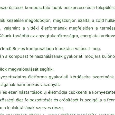
szerűsítése, komposztáló ládák beszerzése és a települések
adék kezelése megoldódjon, megszűnjön ezáltal a zöld hulla
 valamint a vidéki életformának megfelelően a termész
élunk továbbá az anyagtakarékosságra, energiatakarékossá
1mx0,8m-es komposztláda kiosztása valósult meg.
 a komposzt felhasználásának gyakorlati módjára különös
lok megvalósulását segítik:
ezettudatos életforma gyakorlati kérdéseire szeretnénk r
sságának harmonikus viszonyát.
 és ezen háztartások új életmódja csökkenti a környezette
össégi élet felpezsdítését és erősítését is szolgálja a fe
ma kialakításának szerves része.