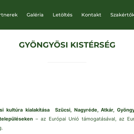
rtnerek
Galéria
Letöltés
Kontakt
Szakértő
GYÖNGYÖSI KISTÉRSÉG
si kultúra kialakítása Szücsi, Nagyréde, Atkár, Gyön
településeken
– az Európai Unió támogatásával, az Euró
g.