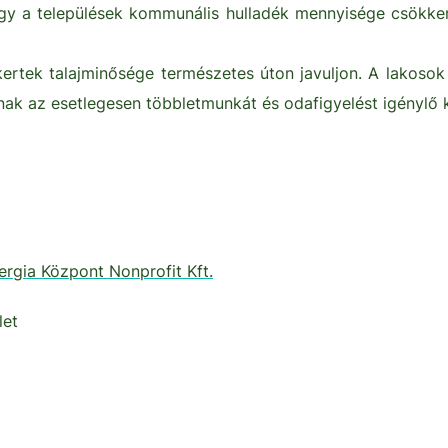
ogy a települések kommunális hulladék mennyisége csökken
kertek talajminősége természetes úton javuljon. A lakoso
ljanak az esetlegesen többletmunkát és odafigyelést igényl
rgia Központ Nonprofit Kft.
let