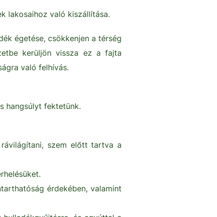
 lakosaihoz való kiszállítása.
dék égetése, csökkenjen a térség
etbe kerüljön vissza ez a fajta
gra való felhívás.
 hangsúlyt fektetünk.
ávilágítani, szem előtt tartva a
rhelésüket.
nntarthatóság érdekében, valamint