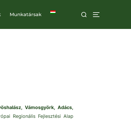
Search
k
Munkatársak
TOGGLE SID
for:
gyöshalász, Vámosgyörk, Adács,
pai Regionális Fejlesztési Alap