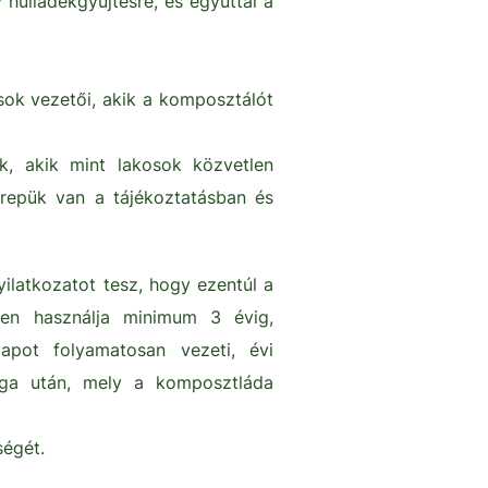
hulladékgyűjtésre, és egyúttal a
sok vezetői, akik a komposztálót
k, akik mint lakosok közvetlen
erepük van a tájékoztatásban és
ilatkozatot tesz, hogy ezentúl a
űen használja minimum 3 évig,
apot folyamatosan vezeti, évi
aga után, mely a komposztláda
ségét.