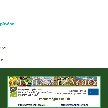
pítvány
0555
.hu