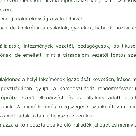
szeretnénk kitérni a komposztálást kiegészítő szelektív 
szére.
energiatakarékosságra való felhívás.
ban, de konkrétan a családok, gyerekek, fiatalok, háztartá
llalatok, intézmények vezetői, pedagógusok, politikuso
ónak, de emellett, mint a társadalom vezetői fontos sz
lajdonos a helyi lakcímének igazolását követően, írásos ny
posztládában gyűjti, a komposztládát rendeltetésszer
ópróba szerű ellenőrzést és az általunk adott adatl
 nekünk. A megállapodás megszegése szankciót von m
zavett ládák aztán új helyszínre kerülnek.
lmazza a komposztálóba kerülő hulladék jellegét és mennyi