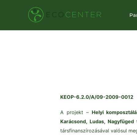
Skip
to
Pa
content
KEOP-6.2.0/A/09-2009-0012
A projekt –
Helyi komposztálá
Karácsond, Ludas, Nagyfüged 
társfinanszírozásával valósul me