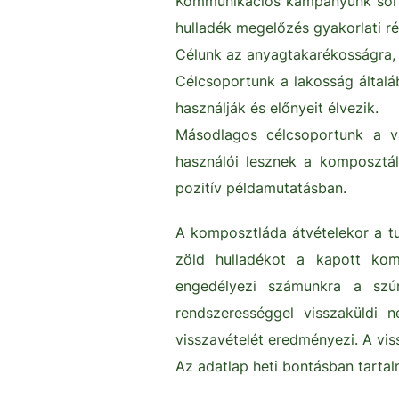
Kommunikációs kampányunk során 
hulladék megelőzés gyakorlati ré
Célunk az anyagtakarékosságra, 
Célcsoportunk a lakosság általá
használják és előnyeit élvezik.
Másodlagos célcsoportunk a vá
használói lesznek a komposztál
pozitív példamutatásban.
A komposztláda átvételekor a tu
zöld hulladékot a kapott kom
engedélyezi számunkra a szúr
rendszerességgel visszaküldi
visszavételét eredményezi. A viss
Az adatlap heti bontásban tarta