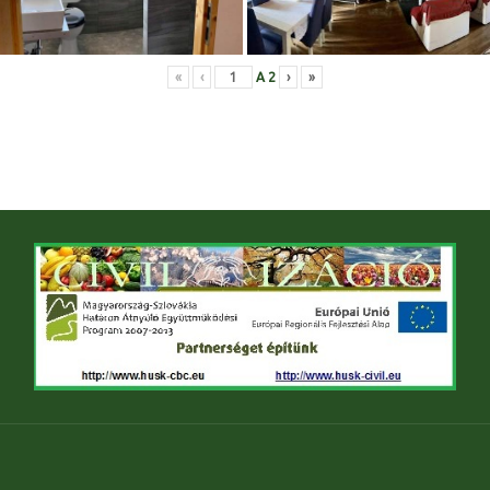
«
‹
A
2
›
»