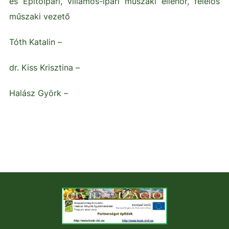
és Építőipari, villamos-ipari műszaki ellenőr, felelős
műszaki vezető
Tóth Katalin –
dr. Kiss Krisztina –
Halász Györk –