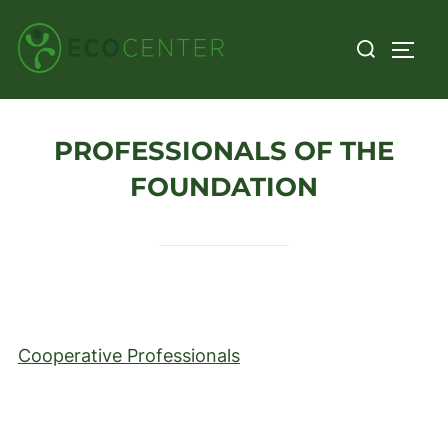
Skip
Search
to
TOGG
for:
content
PROFESSIONALS OF THE
FOUNDATION
Cooperative Professionals