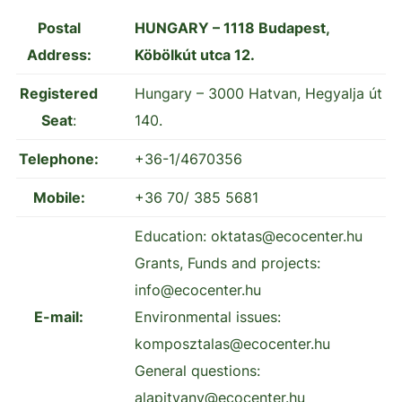
Postal
HUNGARY – 1118 Budapest,
Address:
Köbölkút utca 12.
Registered
Hungary – 3000 Hatvan, Hegyalja út
Seat
:
140.
Telephone:
+36-1/4670356
Mobile:
+36 70/ 385 5681
Education: oktatas@ecocenter.hu
Grants, Funds and projects:
info@ecocenter.hu
E-mail:
Environmental issues:
komposztalas@ecocenter.hu
General questions:
alapitvany@ecocenter.hu