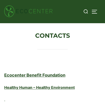
Skip
Search
to
TOGG
for:
content
CONTACTS
Ecocenter Benefit Foundation
Healthy Human – Healthy Environment